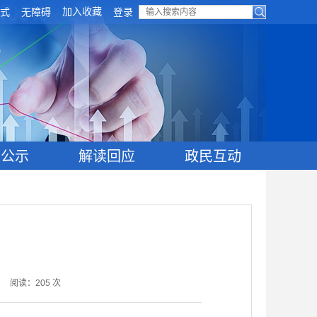
加入收藏
式
无障碍
登录
目公示
解读回应
政民互动
阅读：
205
次