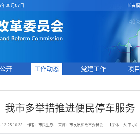
6年08月07日
长者模
公开
工作动态
党建工作
项
我市多举措推进便民停车服务
2-25 10:33
作者：市民生办
来源：市发展和改革委员会
【字体：
大
中
小
】