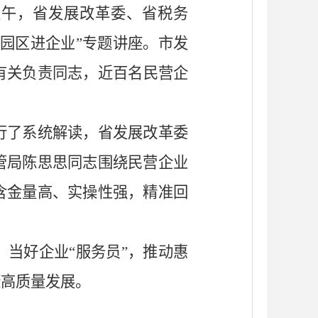
上午，省发展改革委、省税务
园区进企业
”
专题
讲座
。市发
有关
负责同志，
近百名
民营企
行了系统解读
，
省发展改革委
管局陈思思同志围绕民营企业
含金量高、实操性强，精准回
，当好企业
“
服务员
”
，推动惠
康高质量发展。