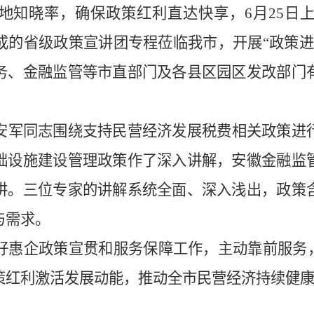
地知晓率
，确保政策红利直达快享
，
6
月
25
日
成的省级政策宣讲团专程莅临我市，开展
“
政策进
务、金融监管
等市直部门
及各县区园区
发改部门
安军同志围绕支持民营经济发展税费相关政策进
础设施建设管理政策作了深入讲解
，
安徽金融监
讲。三位专家的讲解系统全面、深入浅出，政策
与需求。
好惠企政策宣贯和服务保障工作，主动靠前服务
策红利激活发展动能，
推动
全市民营经济持续健