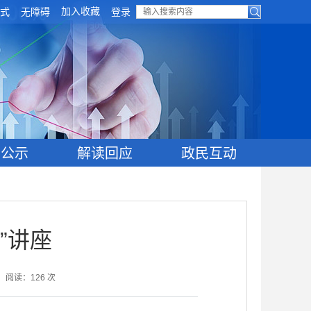
加入收藏
式
无障碍
登录
目公示
解读回应
政民互动
”讲座
阅读：
126
次