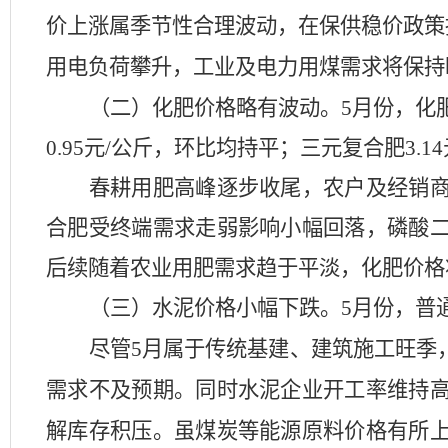
价上涨属季节性合理波动，在保供稳价政策
用电负荷攀升，工业及电力用煤需求将保持
（二）化肥价格略有波动。
5月份，
化
0.95元/公斤，
环比
均
持平
；
三元复合肥
3.14
春耕用肥高峰逐步收尾，农户及经销
合肥受终端需求走弱影响小幅回落，磷酸
后续随着农业用肥需求趋于平淡，化肥价格
（三）水泥价格小幅下跌。
5月份，
普
尽管
5月属于传统基建、建筑施工旺季
需求不及预期。同时水泥企业开工率维持
解库存积压。虽煤炭等能源原料价格有所