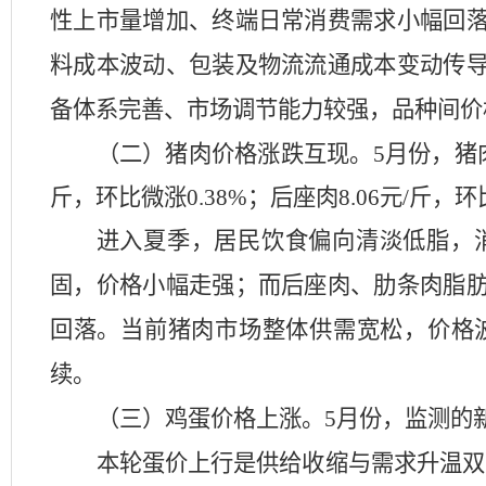
性上市量增加、终端日常消费需求小幅
回
料成本波动、包装及物流流通成本变动传
备体系完善、市场调节能力较强，品种间价
（二）猪肉价格涨跌互现。
5月份，
猪
斤
，环比微涨
0.38%
；
后座肉
8.06
元
/斤
，环
进入夏季，居民饮食偏向清淡低脂，
固，价格小幅走强；而后座肉、肋条肉脂
回落。当前猪肉市场整体供需宽松，价格
续。
（三）鸡蛋价格上涨。
5月份，
监测的
本轮蛋价上行是供给收缩与需求升温双