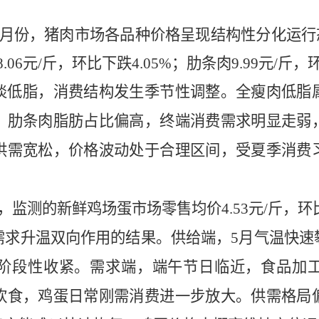
5月份，
猪肉市场各品种价格呈现结构性分化运行
8.06
元
/斤
，环比下跌
4.05%；
肋条肉
9.99
元
/斤
，
淡低脂，消费结构发生季节性调整。全瘦肉低脂
、肋条肉脂肪占比偏高，终端消费需求明显走弱
供需宽松，价格波动处于合理区间，受夏季消费
，
监测的新鲜鸡场
蛋市场
零售
均价
4.53
元
/斤，
环
需求升温双向作用的结果。供给端，
5月气温快
阶段性收紧。需求端，端午节日临近，食品加
饮食，鸡蛋日常刚需消费进一步放大。供需格局