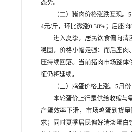
态势。
（二）猪肉价格涨跌互现。
4
元
/斤
，环比微涨
0.38%
；
后座肉
进入夏季，居民饮食偏向清
稳固，价格小幅走强；而后座肉
压持续回落。当前猪肉市场整体
征仍将延续。
（三）鸡蛋价格上涨。
5月份
本轮蛋价上行是供给收缩与
产蛋效率下滑，市场鸡蛋到货量
求；同时夏季居民偏好清淡蛋白