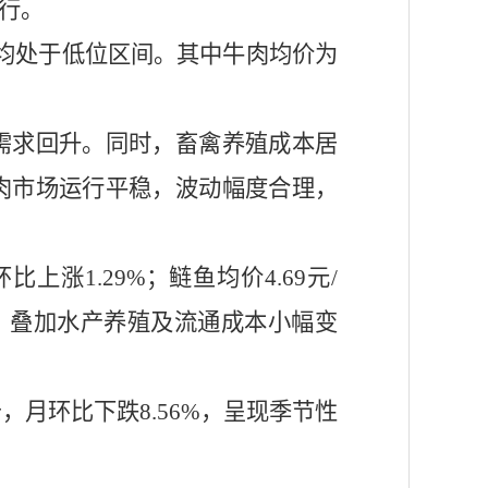
行。
均处于低位区间。其中牛肉均价为
需求回升。同时，畜禽养殖成本居
肉市场运行平稳，波动幅度合理，
环比上涨
1.29%；
鲢鱼
均价
4.69
元
/
加，叠加水产养殖及流通成本小幅变
斤，月环比下跌8.56%，呈现季节性