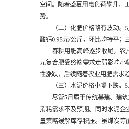
空间。随着盛夏用电负荷攀升，
势。
（二）化肥价格略有波动。
酸钙
0.95元/公斤，
环比
均
持平
；
春耕用肥高峰逐步收尾，农
元复合肥受终端需求走弱影响小
性涨跌，后续随着农业用肥需求
（三）水泥价格小幅下跌。
尽管
5月属于传统基建、建
消耗需求不及预期。同时水泥企
量策略缓解库存积压。虽煤炭等