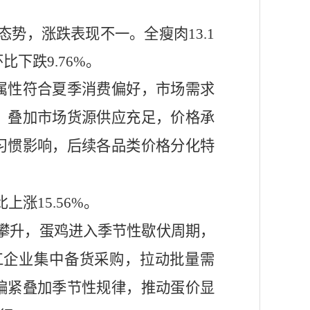
态势，涨跌表现不一。全
瘦肉
13.1
环比下跌
9.76%。
属性
符
合夏季消费偏好，市场需求
，叠加市场货源供应充足，价格承
习惯影响，后续各品类价格分化特
比上涨
15.56%。
速攀升，蛋鸡进入季节性歇伏周期，
工企业集中备货采购，拉动批量需
偏紧叠加季节性规律，推动蛋价显