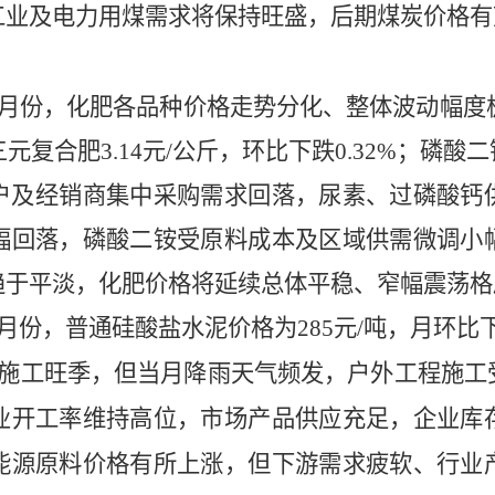
工业及电力用煤需求将保持旺盛，后期煤炭价格有
5月份，
化肥各品种价格走势分化、整体波动幅度
三元复合肥
3.14
元
/公斤，环比下跌
0.32%
；磷酸二
户及经销商集中采购需求回落，尿素、过磷酸钙
幅回落，磷酸二铵受原料成本及区域供需微调小
趋于平淡，化肥价格将延续总体平稳、窄幅震荡格
5月份，
普通硅酸盐水泥价格为
285
元
/吨
，月环比
筑施工旺季，但当月降雨天气频发，户外工程施工
业开工率维持高位，市场产品供应充足，企业库
能源原料价格有所上涨，但下游需求疲软、行业