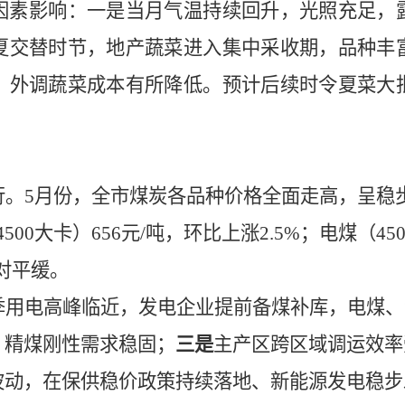
因素影响：一是当月气温持续回升，光照充足，
夏交替时节，地产蔬菜进入集中采收期，品种丰
，外调蔬菜成本有所降低。预计后续时令夏菜大
行。
5月份，
全市煤炭各品种价格全面走高，呈稳
500大卡）656元/吨，环比上涨2.5%；电煤（450
对平缓。
季用电高峰临近，发电企业提前备煤补库，电煤、
，精煤刚性需求稳固；
三是
主产区跨区域调运效率
波动，在保供稳价政策持续落地、新能源发电稳步