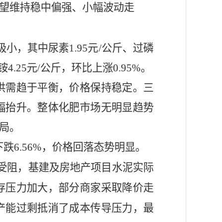
望维持稳中偏强、小幅波动走
极小，其中
尿素
1.95
元
/公斤
、
过磷
铵
4.25元/公斤，
环比上涨
0.95%。
供需趋于平衡，价格保持稳定。三
幅抬升。整体化肥市场无明显趋势
局。
下跌
6.56%，价格回落态势明显。
受阻，基建及房地产项目水泥实际
存压力加大，部分商家采取降价走
产能过剩抵消了成本传导压力，最