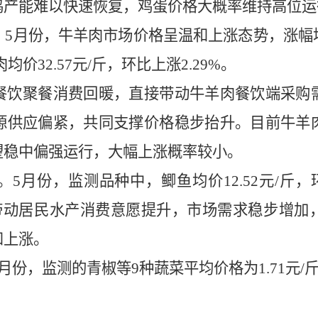
鸡产能难以快速恢复，鸡蛋价格大概率维持高位运
。
5月份，
牛羊肉市场价格呈温和上涨态势，涨幅
肉均价32.57元/斤，环比上涨2.29%。
餐饮聚餐消费回暖，直接带动牛羊肉餐饮端采购
源供应偏紧，共同支撑价格稳步抬升。目前牛羊
望稳中偏强运行，大幅上涨概率较小。
。
5月份，监测品种中，鲫鱼
均价
12.52
元
/斤
，
升高带动居民水产消费意愿提升，市场需求稳步增
和上涨。
5月份，
监测的青椒等
9种蔬菜平均价格为1.71元/