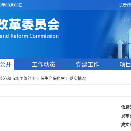
6年08月08日
长者模
公开
工作动态
党建工作
项
>
>
经济和市场主体纾困
保生产保民生
落实情况
信息
发布
成文