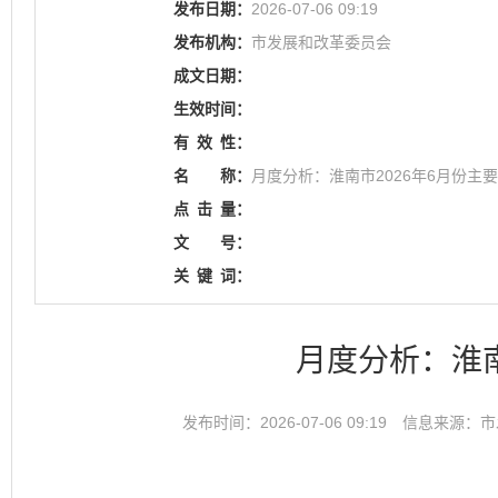
发布日期：
2026-07-06 09:19
发布机构：
市发展和改革委员会
成文日期：
生效时间：
有
效
性：
名
称：
月度分析：淮南市2026年6月份主
点
击
量：
文
号：
关
键
词：
月度分析：淮南
发布时间：2026-07-06 09:19
信息来源：市