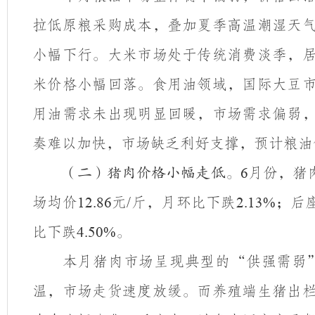
拉低原粮采购成本，叠加夏季高温潮湿天
小幅下行。大米市场处于传统消费淡季，
米价格小幅回落。食用油领域，国际大豆
用油需求未出现明显回暖，市场需求偏弱
奏难以加快，市场缺乏利好支撑，预计粮油
月份，猪
（二）猪肉价格小幅走低。
6
场均价
元
斤，月环比下跌
；后
12.86
/
2.13%
比下跌
。
4.50%
本月猪肉市场呈现典型的
“供强需弱
温，市场走货速度放缓。而养殖端生猪出