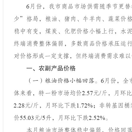
月份，我市商品市场供需随季节更替
6
少”格局，粮油、猪肉、牛羊肉、蔬菜价
稳中有变，煤炭、化肥价格小幅上行，水
终端消费整体偏弱，多数商品价格承压运
对价格形成一定支撑，但终端消费需求难以
一、农副产品价格
月份，全
（一）粮油价格小幅回落。
6
体来看，特一粉市场均价
元
斤，月环
2.57
/
元
斤，月环比下跌
；非转基因桶
2.28
/
1.72%
价
元
升，月环比下跌
。
55.03
/5
2.52%
本月粮油市场整体稳中偏弱，价格回