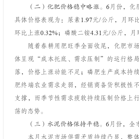
月份，化
（二）化肥价格稳中略涨。
6
具体价格表现为：尿素
元
公斤，月环
1.97
/
环比上涨
；磷酸二铵
元
公斤，月
0.32%
4.31
/
随着春耕用肥旺季全面收尾，化肥市
体呈现
“成本托底、需求压制”的运行格
落，价格上涨动能不足；磷肥生产成本持
肥终端农业需求走弱，经销商备货积极性
支撑，而季节性需求疲软持续压制价格上
荡的态势。
月份，全
（三）水泥价格保持平稳。
6
本月水泥市场供需矛盾持续凸显，整