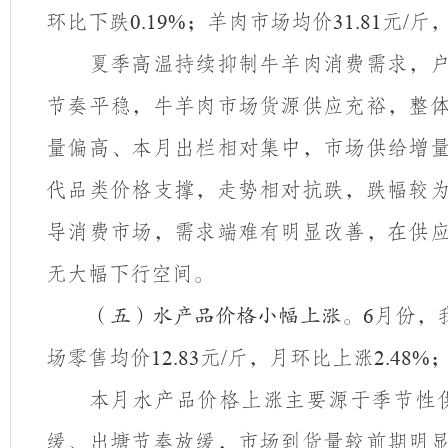
环比下跌
；羊肉市场均价
元
斤
0.19%
31.81
/
夏季高温持续抑制牛羊肉消费需求，
节奏平稳，牛羊肉市场货源供应充裕，整
量偏高、本月出栏相对集中，市场供给增
代品类价格支撑，走势相对抗跌，跌幅较
导消费市场，需求端难有明显改善，在供
无大幅下行空间。
月份，
（五）水产品价格小幅上涨。
6
场零售均价
元
斤，月环比上涨
12.83
/
2.48%
本月水产品价格上涨主要源于季节性
缓、出塘节奏放缓，市场到货量较前期明