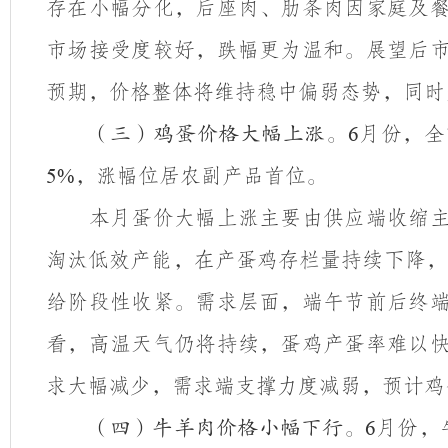
存在小幅分化，后座肉、肋条肉因家庭及
市场接受度较好，跌幅更为温和。展望后
预期，价格整体将维持稳中偏弱态势，同时
月份，全
（三）鸡蛋价格大幅上涨。
6
，涨幅位居农副产品首位。
5%
本月蛋价大幅上涨主要由供应端收缩
淘汰低效产能，在产蛋鸡存栏量持续下降，
给阶段性收紧。需求层面，端午节前后终
看，高温天气仍将持续，蛋鸡产蛋率难以
求大幅减少，需求端支撑力度减弱，预计鸡
月份，
（四）牛羊肉价格小幅下行。
6