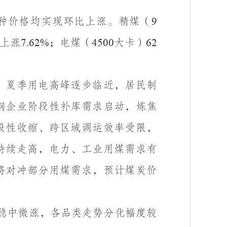
种价格均实现环比上涨。精煤（
9
上涨
；电煤（
大卡）
7.62%
4500
62
，夏季用电高峰逐步临近，居民制
钢企业阶段性补库需求启动，炼焦
段性收缩、跨区域调运效率受限，
持续走高，电力、工业用煤需求有
将对冲部分用煤需求，预计煤炭价
稳中微涨，各品类走势分化幅度较