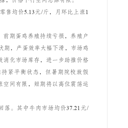
零售均价
元
斤，月环比上涨
5.13
/
1
，前期蛋鸡养殖持续亏损，养殖户
伏期，产蛋效率大幅下滑，市场鸡
效消化市场库存，进一步助推价格
维持紧平衡状态，但暑期院校放假
涨空间有限，短期将以高位震荡运
回落。其中牛肉市场均价
元
37.21
/