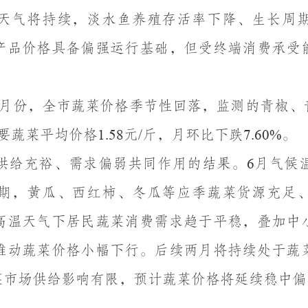
天气将持续，淡水鱼养殖存活率下降、生长周
产品价格具备偏强运行基础，但受终端消费承受
。
月份，全市蔬菜价格季节性回落，监测的青椒、
要蔬菜平均价格
元
斤，月环比下跌
。
1.58
/
7.60%
供给充裕、需求偏弱共同作用的结果。
月气候
6
期，黄瓜、西红柿、冬瓜等应季蔬菜货源充足
高温天气下居民蔬菜消费需求趋于平稳，叠加中
推动蔬菜价格小幅下行。后续两月将持续处于蔬
菜市场供给影响有限，预计蔬菜价格将延续稳中偏