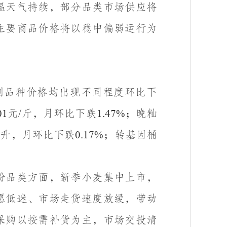
温天气持续，部分品类市场供应将
主要商品价格将以稳中偏弱运行为
测品种价格均出现不同程度环比下
元
斤，月环比下跌
；晚籼
01
/
1.47%
升，月环比下跌
；转基因桶
5
0.17%
粉品类方面，新季小麦集中上市，
愿低迷、市场走货速度放缓，带动
采购以按需补货为主，市场交投清