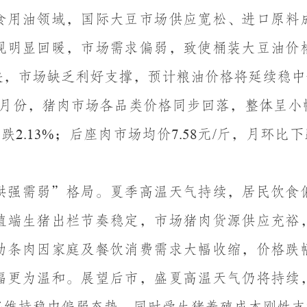
食用油领域，国际大豆市场供应宽松、进口原料
现明显回暖，市场需求偏弱，致使桶装大豆油价
快，市场缺乏利好支撑，预计粮油价格将延续稳中
月份，猪肉市场各品类价格同步回落，整体呈小
下跌
；后座肉市场均价
元
斤，月环比下
2.13%
7.58
/
供强需弱”格局。夏季高温天气持续，居民饮食
殖端生猪出栏节奏稳定，市场猪肉货源供应充裕
肋条肉因家庭及餐饮消费需求大幅收缩，价格跌
幅更为温和。展望后市，盛夏高温天气仍将持续
将维持稳中偏弱态势，同时受生猪养殖成本刚性支