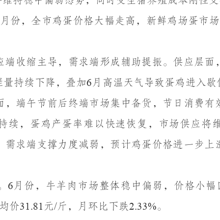
月份，全市鸡蛋价格大幅走高，新鲜鸡场蛋市场
应端收缩主导，需求端形成辅助提振。供应层面
栏量持续下降，叠加
月高温天气导致蛋鸡进入歇
6
面，端午节前后终端市场集中备货，节日消费有
持续，蛋鸡产蛋率难以快速恢复，市场供应将
，需求端支撑力度减弱，预计鸡蛋价格进一步上
月份，牛羊肉市场整体稳中偏弱，价格小幅
。
6
均价
元
斤，月环比下跌
。
31.81
/
2.33%