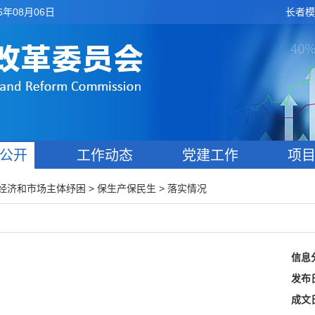
6年08月06日
长者模
公开
工作动态
党建工作
项
>
>
经济和市场主体纾困
保生产保民生
落实情况
信息
发布
成文