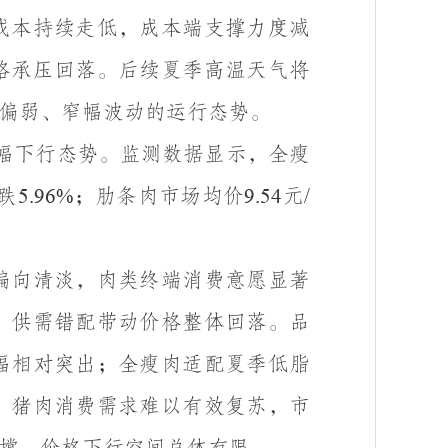
成本持续走低，成本端支撑力度减
格承压回落。后续夏季高温天气将
偏弱、窄幅波动的运行态势。
幅下行态势。监测数据显示，全瘦
跌
；肋条肉市场均价
元
5.96%
9.54
/
偏向清淡，肉类终端消费意愿显著
，供需错配带动价格整体回落。品
幅相对突出；全瘦肉适配夏季低脂
，猪肉消费需求难以有效复苏，市
撑，价格下行空间总体有限。