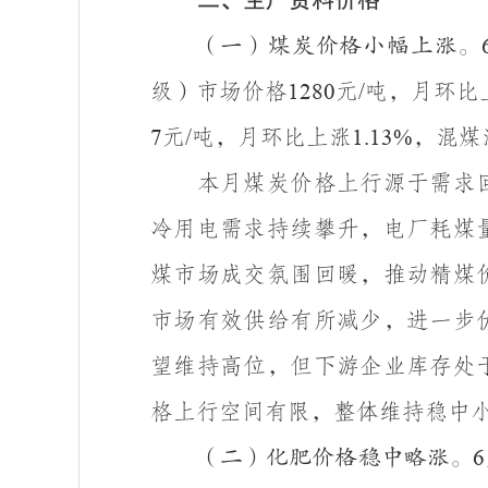
（一）煤炭价格小幅上涨。
级）市场价格
元
吨，月环比
1280
/
元
吨，月环比上涨
，混煤
7
/
1.13%
本月煤炭价格上行源于需求
冷用电需求持续攀升，电厂耗煤
煤市场成交氛围回暖，推动精煤
市场有效供给有所减少，进一步
望维持高位，但下游企业库存处
格上行空间有限，整体维持稳中
（二）化肥价格稳中略涨。
6