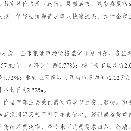
多数商品价格承压运行。展望后市，随着盛夏高
支撑，但终端消费需求难以快速提振，预计全市
月份，全市粮油市场价格整体小幅回落，各监
6
元
斤，月环比下跌
；特二粉市场均价
.57
/
0.77%
2.
跌
；非转基因桶装大豆油市场均价
元
1.72%
72.02
/
月环比下跌
。
2.52%
，价格回落主要受供需两端季节性变化影响。面
季高温潮湿天气不利于粮食储存，经销商备货意
于传统消费淡季，居民米面消费需求回落，终端