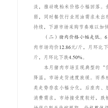
淡，推动晚籼米价格小幅回落。
弱，同时餐饮行业用油需求未出
持续，下游市场采购节奏难以加
（二）猪肉价格小幅走低。
6
肉市场均价
元
斤，月环比
12.86
/
斤，月环比下跌
。
4.50%
本月猪肉市场呈现典型的
“
降温，市场走货速度放缓。而养
类走势存在小幅分化，后座肉、
消费需求，市场接受度较好，跌
场供应暂无收缩预期，价格整体