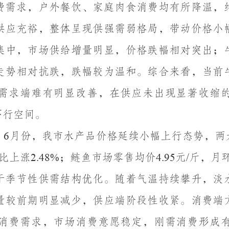
费需求，户外餐饮、家庭肉食消费均有所降温，
供应充裕，整体呈现供强需弱格局，带动价格小
集中，市场供给增量明显，价格跌幅相对突出；
走势相对抗跌，跌幅较为温和。综合来看，当前
需求端难有明显改善，在供应未出现显著收缩
下行空间。
月份，我市水产品价格延续小幅上行态势，两
。
6
比上涨
；鲢鱼市场零售均价
元
斤，月
2.48%
4.95
/
于季节性供需结构优化。随着气温持续攀升，淡
量较前期明显减少，供应端阶段性收紧。消费端
消费需求，市场消费意愿稳定，刚需消费形成