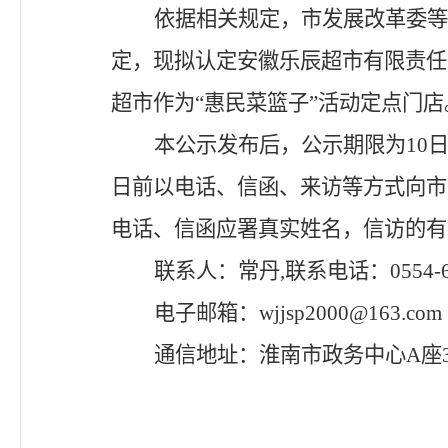
依据
相关规定，市发展改革委等
定，现拟认定
安徽乐辰超市有限责任
超市
作为
“惠民菜篮子”活动定点门店
本公示发布后，公示期限为
10
日前以电话、信函、来访等方式向市
电话、信函应署真实姓名，信访的有
联系人：常丹
,
联系电话：
0554-
电子邮箱：
wjjsp2000@163.com
通信地址：淮南市政务中心
A
座