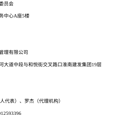
委员会
务中心
A座5楼
管理有限公司
河大道中段与和悦街交叉路口淮南建发集团
19层
购人代表
）、罗杰（代理机构）
012593396