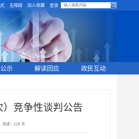
加入收藏
式
无障碍
登录
目公示
解读回应
政民互动
次）竞争性谈判公告
阅读：
228
次