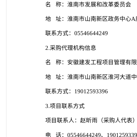
名
称：
淮南市发展和改革委员会
地
址：
淮南市山南新区政务中心
A
联系方式：
05546644249
2.采购代理机构信息
名
称：安徽建发工程项目管理有
地
址：
淮南市山南新区淮河大道
联系方式：
19012593396
3.项目联系方式
项目联系人：
赵昕雨
（
采购人代表
电
话：
05546644249、
190125933