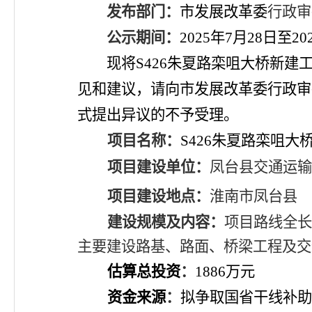
发布部门：
市发展改革委
行政审
公示期间：
202
5
年
7
月
28
日至
20
现将
S426朱夏路栾咀大桥新建
见和建议，请向
市发展改革委
行政审
式提出异议的不予受理。
项目名称：
S426朱夏路栾咀大
项目建设单位：
凤台县交通运输
项目建设地点：
淮南市凤台县
建设规模及内容：
项目路线全长
主要建设路基、路面、桥梁工程及交
估算总投资
：
1886
万元
资金来源
：
拟争取国省干线补助