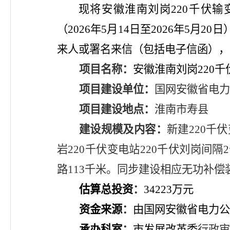
现将
安徽淮南刘岗
220千伏
（
202
6
年
5
月
14
日至
202
6
年
5
月
20
日
来人或署名来信（包括电子信函），
项目名称
：
安徽淮南刘岗
220
项目
建设
单位
：
国网安徽省电力
项目建设地点
：
淮南市寿县
建设规模及内容
：
新建
220千
岩220千伏变电站220千伏刘岗间隔
路113千米。同步建设相应无功补
估算总投资
：
34223
万元
资金来源
：
由国网安徽省电力公
承办
科室
：
市发展改革委
行政审