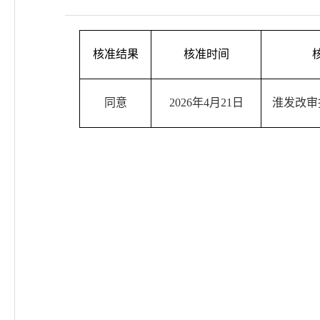
核准结果
核准时间
同意
2026
年
4
月
21
日
淮发改审