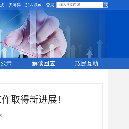
加入收藏
式
无障碍
登录
目公示
解读回应
政民互动
工作取得新进展！
次