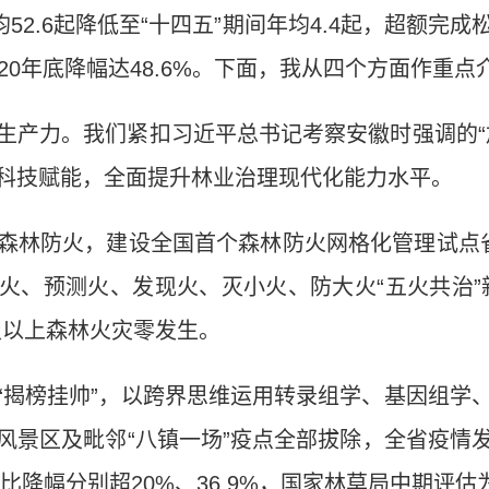
均52.6起降低至“十四五”期间年均4.4起，超额完
20年底降幅达48.6%。下面，我从四个方面作重
生产力。我们紧扣习近平总书记考察安徽时强调的“
科技赋能，全面提升林业治理现代化能力水平。
森林防火，建设全国首个森林防火网格化管理试点省
住火、预测火、发现火、灭小火、防大火“五火共治”
及以上森林火灾零发生。
“揭榜挂帅”，以跨界思维运用转录组学、基因组学
风景区及毗邻“八镇一场”疫点全部拔除，全省疫情
相比降幅分别超20%、36.9%，国家林草局中期评