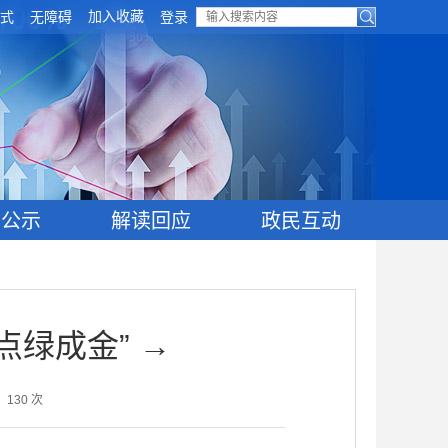
加入收藏
式
无障碍
登录
目公示
解读回应
政民互动
点绿成金” →
：
130
次