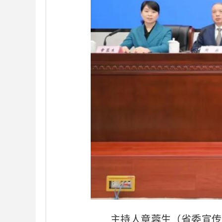
主持人章蓉生（省委宣传