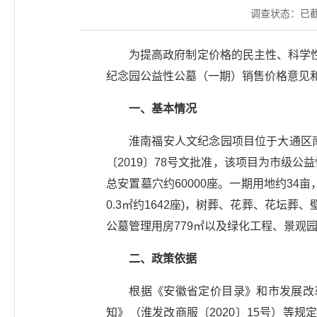
调查状态：
已
为提高政府制定价格的民主性、科学
纪念园公益性公墓（一期）销售价格意见
一、基本情况
淮南福安人文纪念园项目位于大通区
〔2019〕78号文批准，该项目为市级
总安置墓穴约60000座。一期用地约34亩
0.3㎡约1642座)，树葬、花葬、花坛葬、
公墓管理用房779㎡以及绿化工程、景观
二、政策依据
根据《安徽省定价目录》和市发展改
知》（淮发改商服〔2020〕15号）等