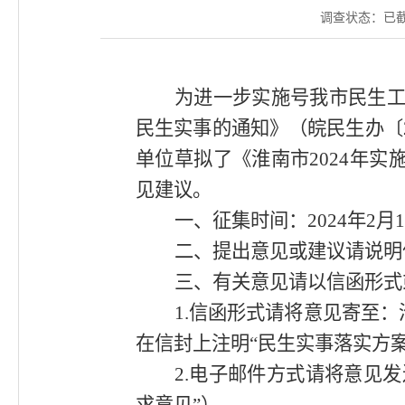
调查状态：
已
为进一步实施号我市民生
民生实事的通知》（皖民生办〔
单位草拟了《淮南市
2024
年实
见建议。
一、征集时间：
2024
年
2
月1
二、提出意见或建议请说明
三、有关意见请以信函形式
1.
信函形式请将意见寄至：
在信封上注明“民生实事落实方
2.
电子邮件方式请将意见发