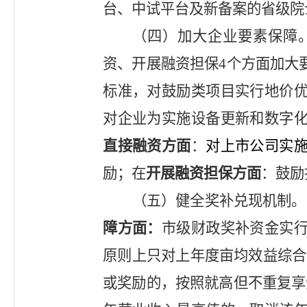
台、中试平台及新备案的省级院
（
四
）加大企业要素保障
资、开展融资担保
4
个方面
加大
标准，对鼓励类项目实行地价
对企业为实施设备更新和数字
直接融资方面
：
对上市公司实
励；
在
开展融资担保方面
：鼓励
（
五
）健全奖补兑现机制
。
障
方面：
市级财政奖补资金实
原则上只对上年度亩均效益综合
或奖励的，按照就高但不重复享