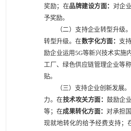
奖励；在
品牌建设
方面：
对企
予奖励。
（
二
）支持
企业
转型升级
转型升级
。
在
数字化
方面：
支
励企业运用
5G
等新兴技术实施
工厂、绿色供应链管理企业
等
贴。
（
三
）支持企业创新发展
。
力。
在
技术攻关方面
：
鼓励企
等
；
在
成果转化
方面：
对承担
现就地转化的给予经费支持
；