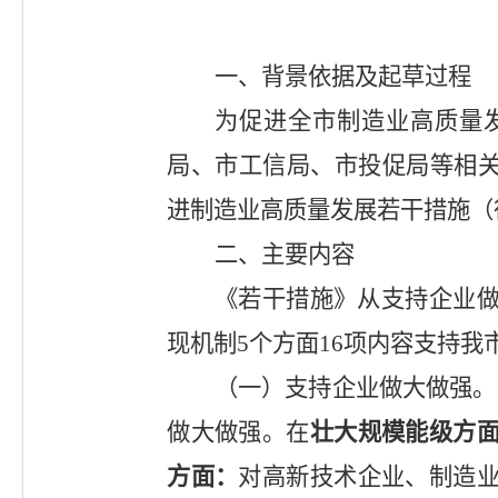
一、背景依据及起草过程
为
促进全市制造业高质量
局、市工信局、
市
投促局等
相
进制造业高质量发展若干措施（
二、主要内容
《若干措施》从支持企业
现机制
5
个方面
16
项内容
支持我
（
一
）
支持企业做大做强。
做大做强
。
在
壮大规模能级方
方面：
对高新技术企业、制造