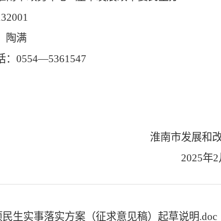
232001
：
陶满
话：
0554
—
5361547
淮南市发展和
2025
年
2
0项民生实事落实方案（征求意见稿）起草说明.doc