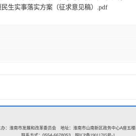
0项民生实事落实方案（征求意见稿）.pdf
主办：淮南市发展和改革委员会
地址：淮南市山南新区政务中心A座五楼
联系方式：0554-6678053
皖ICP备19011705号-1