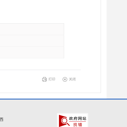
打印
关闭
西