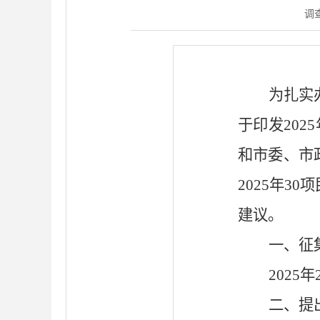
调
为扎实
于印发
2025
和市委、市
2025
年
30
项
建议。
一、征
2025
年
二、提