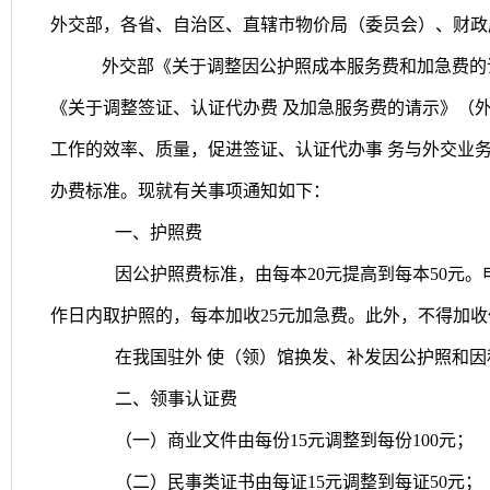
外交部，各省、自治区、直辖市物价局（委员会）、财政
外交部《关于调整因公护照成本服务费和加急费的
《关于调整签证、认证代办费 及加急服务费的请示》（
工作的效率、质量，促进签证、认证代办事 务与外交业
办费标准。现就有关事项通知如下：
一、护照费
因公护照费标准，由每本
20
元提高到每本
50
元。
作日内取护照的，每本加收
25
元加急费。此外，不得加收
在我国驻外 使（领）馆换发、补发因公护照和
二、领事认证费
（一）商业文件由每份
15
元调整到每份
100
元；
（二）民事类证书由每证
15
元调整到每证
50
元；