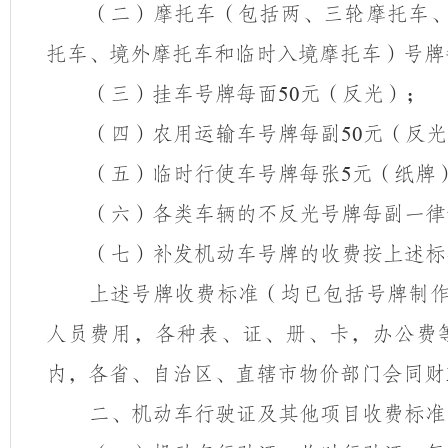
（二）摩托车（包括两、三轮摩托车
托车、境外摩托车和临时入境摩托车）号牌
（三）挂车号牌每面
元（反光）；
50
（四）农用运输车号牌每副
元（反光
50
（五）临时行使车号牌每张
元（纸牌
5
（六）各类车辆的不反光号牌每副一律
（七）补发机动车号牌的收费按上述标
上述号牌收费标准（均已包括号牌制
人员费用，各种表、证、册、卡，办公费
内，各省、自治区、直辖市物价部门会同财
二、机动车行驶证及其他项目收费标准