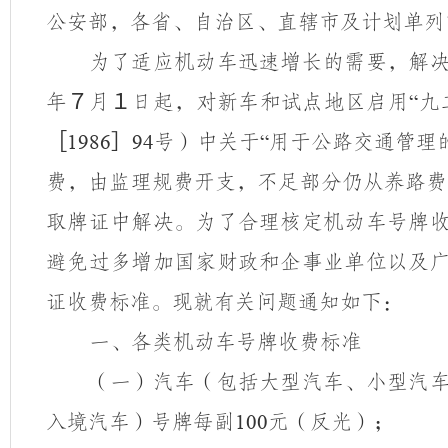
公安部，各省、自治区、直辖市及计划单列
为了适应机动车迅速增长的需要，解
年７月１日起，对新车和试点地区启用
九
“
［
］
号）中关于
用于公路交通管理
1986
94
“
费，由监理规费开支，不足部分仍从养路费
取牌证中解决。为了合理核定机动车号牌
避免过多增加国家财政和企事业单位以及
证收费标准。现就有关问题通知如下：
一、各类机动车号牌收费标准
（一）汽车（包括大型汽车、小型汽
入境汽车）号牌每副
元（反光）；
100