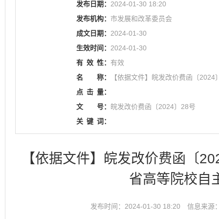
发布日期：
2024-01-30 18:20
发布机构：
市发展和改革委员会
成文日期：
2024-01-30
生效时间：
2024-01-30
有
效
性：
有效
名
称：
【依据文件】皖发改价费函〔202
点
击
量：
文
号：
皖发改价费函〔2024〕28号
关
键
词：
【依据文件】皖发改价费函〔20
省高等院校自
发布时间：2024-01-30 18:20
信息来源