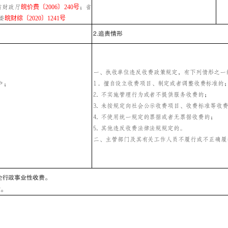
省财政厅
皖价费〔2006〕240号
；省
委
皖财综〔2020〕1241号
2
.追责情形
一、执收单位违反收费政策规定，有下列情形之一
1．擅自设立收费项目、制定或者调整收费标准的
户；
2.
不实施管理行为或者不提供服务收费的；
；
3.
未按规定向社会公示收费项目、收费标准等收
4.
不使用统一规定的票据或者无票据收费的；
5.
其他违反收费法律法规规定的。
二、主管部门及其有关工作人员不履行或不正确履
企行政事业性收费。
收。