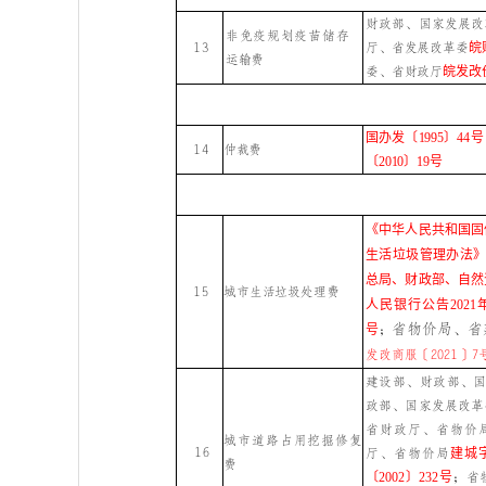
财政部、国家发展改
非免疫规划疫苗储存
13
厅、省发展改革委
皖
运输费
委、省财政厅
皖发改价
国办发〔1995〕44号
14
仲裁费
〔2010〕19号
《中华人民共和国固
生活垃圾管理办法》
总局、财政部、自然
15
城市生活垃圾处理费
人民银行公告2021
省物价局、省
号
；
发改商服〔2021〕7
建设部、财政部、
政部、国家发展改革
省财政厅、省物价
城市道路占用挖掘修复
16
厅、省物价局
建城字
费
〔2002〕232号
；省