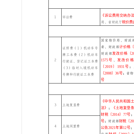
《诉讼费用交纳办法
1
诉讼费
局、省财政厅
皖价费函
国家物价局、财政
委、财政部
计价格〔1
证照费（
1）机动车号
财政部
发改价格〔20
牌工本费（2）机动车
2
1575号
、
发改价格〔
行驶证、登记证工本费
〔2019〕1931号
；
（3）临时入境机动车
〔2008〕36号
；省物
号牌和行驶证工本
费
号
《中华人民共和国
3
土地复垦费
法》
；
《土地复垦
财税〔2014〕77号
号
；
财政部
财税〔20
4
土地闲置费
公告2021年第12号