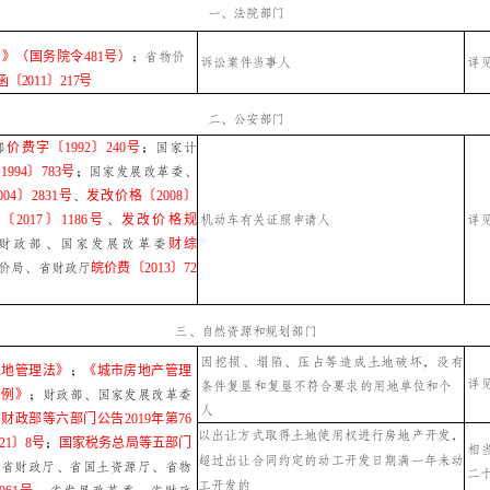
一、法院部门
》（国务院令481号）
；省物价
诉讼案件当事人
详
〔2011〕217号
二、公安部门
部
价费字〔1992〕240号
；
国家计
994〕783号
；
国家发展改革委、
04〕2831号
、
发改价格〔2008〕
2017〕1186号
、
发改价格规
机动车有关证照申请人
详
财政部、国家发展改革委
财综
价局、省财政厅
皖价费〔2013〕72
三、自然资源和规划部门
因挖损、塌陷、压占等造成土地破坏，没有
土地管理法》
；
《城市房地产管理
详
条件复垦和复垦不符合要求的用地单位和个
条例》
；
财政部、国家发展改革委
人
；
财政部等六部门公告2019年第76
以出让方式取得土地使用权进行房地产开发，
21〕8号
；
国家税务总局等五部门
相
超过出让合同约定的动工开发日期满一年未动
；
省财政厅、省国土资源厅、省物
二
工开发的