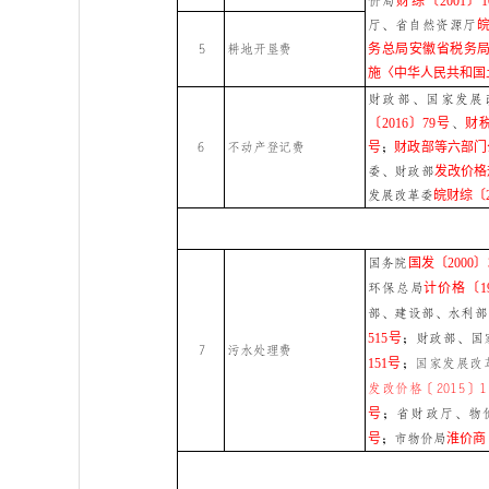
价局
财综〔2001〕1
厅、省自然资源厅
皖
5
耕地开垦费
务总局安徽省税务局公
施〈中华人民共和国
财政部、国家发展
〔2016〕79号
、
财税
6
不动产登记费
号
；
财政部等六部门公
委、财政部
发改价格规
发展改革委
皖财综〔2
国务院
国发〔2000〕
环保总局
计价格〔19
部、建设部、水利部
515号
；
财政部、国
7
污水处理费
151号
；
国家发展改
发改价格〔2015〕1
号
；
省财政厅、物
号
；市物价局
淮价商〔