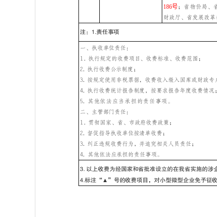
186号
；省物价局、
财政厅、省发展改革
注：
1
.责任事项
一、执收单位责任：
1.
执行规定的收费项目、收费标准、收费范围；
2.
执行收费公示制度；
3.
按规定使用非税票据，收费收入缴入国库或财政专
4.
执行收费统计报告制度，按要求报告年度收费情况
5.
其他依法应当承担的责任事项。
二、主管部门责任：
1.
贯彻国家、省、市政府收费政策；
2.
督促指导执收单位按清单收费；
3.
纠正违规收费行为，并追究相关人员责任；
4. 其他依法应承担的责任事项。
3.
以上收费为经国家和省批准设立的在我省实施的涉
4.标注
“▲”号的收费项目，对小型微型企业免予征