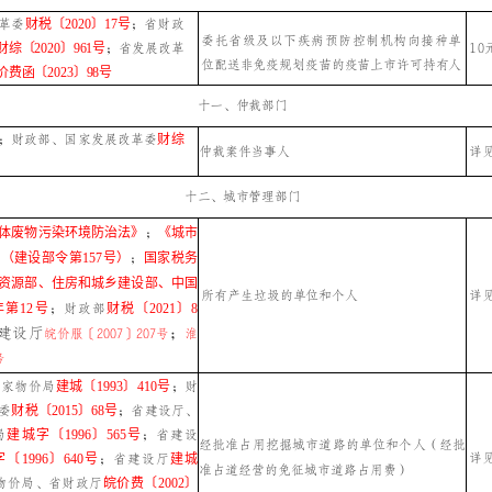
革委
财税〔2020〕17号
；省财政
委托省级及以下疾病预防控制机构向接种单
财综〔2020〕961号
；省发展改革
10
位配送非免疫规划疫苗的疫苗上市许可持有
人
费函〔2023〕98号
十一、仲裁部门
；财政部、国家发展改革委
财综
仲裁案件当事人
详
十二、城市管理部门
体废物污染环境防治法》
；
《城市
（建设部令第157号）
；
国家税务
资源部、住房和城乡建设部、中国
所有产生垃圾的单位和个人
详
年第12号
；
财政部
财税〔2021〕8
建设厅
；
皖价服〔2007〕207号
淮
号
国家物价局
建城〔1993〕410号
；
财
委
财税〔2015〕68号
；
省建设厅、
局
建城字〔1996〕565号
；省建设
经批准占用挖掘城市道路的单位和个人（经批
详
〔1996〕640号
；省建设厅
建城
准占道经营的免征城市道路占用费）
物价局、省财政厅
皖价费〔2002〕