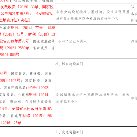
061号
；省发展改革委、省财政
2
发改收费〔2019〕33号
；
国家税
非农业建设经批准占用耕地，没有条件开垦
本
告2021年第3号
；
《安徽省实
或开垦的耕地不符合要求的单位和个人
标
土地管理法〉办法》
；
改革委
财税〔2014〕77号
、
财税
〔2019〕45号
、
财税〔2019〕53
告2019年第76号
；国家发展改革
不动产登记申请人
详
〔2016〕2559号
；省财政厅、省
019〕866号
四、城乡建设部门
36号
；国家计委、建设部、国家
99〕1192号
；国家计委、财政
、国家环保总局
计价格〔2002〕
向城镇排水与污水处理设施排放污水、废水
家发改委、住建部
财税〔2014〕
详
的单位和个人
革委、财政部、住房城乡建设部
19号
；
安徽省人民政府令第183
价局、住建厅
财综〔2015〕196
2016〕25号
五、交通运输部门