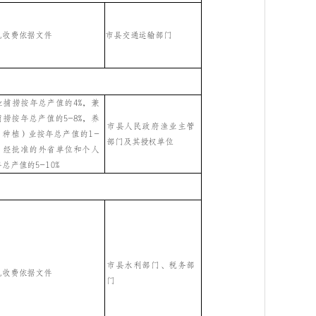
见收费依据文件
市县交通运输部门
业捕捞按年总产值的
4%，兼
捕捞按年总产值的5-8%，养
市县人民政府渔业主管
（种植）业按年总产值的1-
部门及其授权单位
%，经批准的外省单位和个人
总产值的5-10%
市县水利部门、税务部
见收费依据文件
门