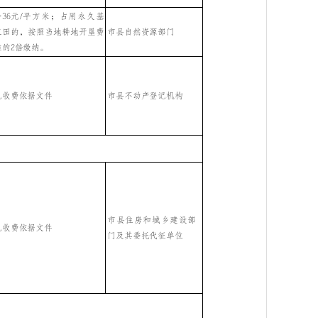
4－36元/平方米；占用永久基
市县自然资源部门
农田的，按照当地耕地开垦费
准的2倍缴纳。
见收费依据文件
市县不动产登记机构
市县住房和城乡建设部
见收费依据文件
门及其委托代征单位