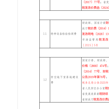
〔2017〕77号
；
省
皖发改价费函〔2024
财政部、国家计委
财
政厅
皖价费〔2014〕1
11
特种设备检验检测费
发改明电〔2020〕1
市场监管局
皖发改
〔2015〕5号
国家计委、财政部、
价格〔2000〕474号
〔2014〕77号
、
财税
防空地下室易地建设
公告2019年第76号
；
12
费
税务总局公告2020年
省人民防空办公室
皖
省发展改革委
皖财综〔
省财政厅
皖发改价费函