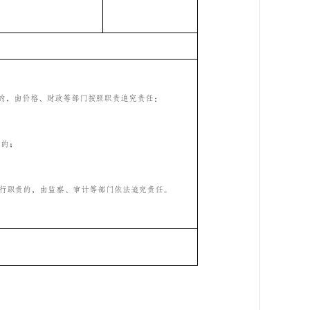
的，由价格、财政等部门按照职责追究责任：
；
费的；
行职责的，由监察、审计等部门依法追究责任。