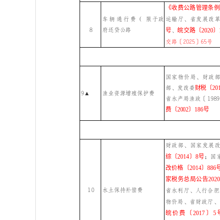
《收费公路管理条例
运输厅、省发展改
车辆通行费
（
限于政
8
府还贷公路
号
、
皖交路〔2020〕
交路〔2025〕65号
国家物价局、财政
部、发改委
财税〔201
9▲
渔业资源增殖保护费
省水产局渔政〔
19
费〔2002〕186号
财政部、国家发展
综〔2014〕8号
；
国
改价格〔2014〕886
家税务总局公告202
10
水土保持补偿费
省水利厅、人行合肥
物价局、省财政厅、
皖价费〔2017〕5