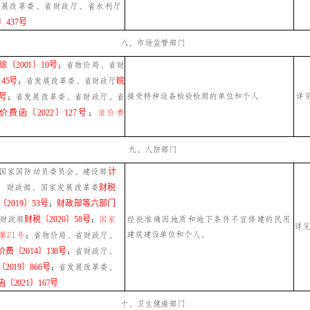
发展改革委、省财政厅、省水利厅
〕437号
八、市场监管部门
综〔2001〕10号
；省物价局、省财
45号
；省发展改革委、省财政厅
皖
接受特种设备检验检测的单位和个人
详
3号
；
省发展改革委、省财政厅、省
价费函〔2022〕127号
；
淮价费
九、人防部门
国家国防动员委员会、建设部
计
；
财政部、国家发展改革委
财税
〔2019〕53号
；
财政部等六部门
财政部
财税〔2020〕58号
；
国家
经批准确因地质和地下条件不宜修建的民用
详
建筑建设单位和个人。
第21号
；
省物价局、省财政厅、
价费〔2014〕138号
；
省财政厅、
2019〕866号
；省发展改革委、
〔2021〕167号
十、卫生健康部门