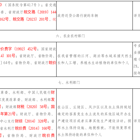
》
（国务院令第
417号）；省交通
革委、省财政厅
皖交路〔2019〕144
政府还贷公路行驶的车辆
详
162号
、
皖交路〔2023〕201号
、
皖
六、农业农村部门
专
部
价费字〔1992〕452号
；
国家财政
业
4〕101号
；
省财政厅、省物价局、
在我省管辖的江河、湖泊等水域采捕天然生
殖
89〕64号；省物价局、省财政厅
皖价
长和人工增、养殖水生动植物的单位和个人
2
按年
七、水利部门
改革委、水利部、中国人民银行
财
家发展改革委、财政部、水利部
发
号
；
财政部
财税〔2020〕58号
；
国
在山区、丘陵区、风沙区以及水土保持规划
确定的容易发生水土流失的其他区域开办生
0年第21号
；
财政厅、省物价局、
产建设项目或者从事其他生产建设活动，损
详
中心支行
财综〔2014〕328号
；
省
坏水土保持设施、地貌植被，不能恢复原有
省水利厅
皖价费〔2014〕160号
、
水土保持功能的单位和个人
号
；省物价局、财政厅
皖价费