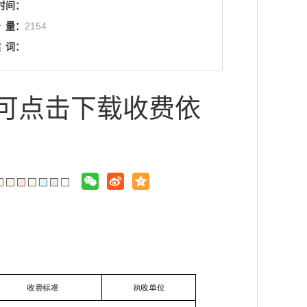
时间：
击
量：
2154
键
词：
文可点击下载收费依
收费标准
执收单位