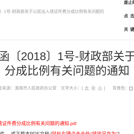
废止
8〕1号-财政部关于公民出入境证件费分成比例有关问题的
点
关
函〔2018〕1号-财政部关
分成比例有关问题的通知
文字大小：[
]
息来源：淮南市人民政府办公室
背景色：
大
中
小
境证件费分成比例有关问题的通知.pdf
， 或下载本PDF文档 [
鼠标右键点击此处“链接另存为”
]。