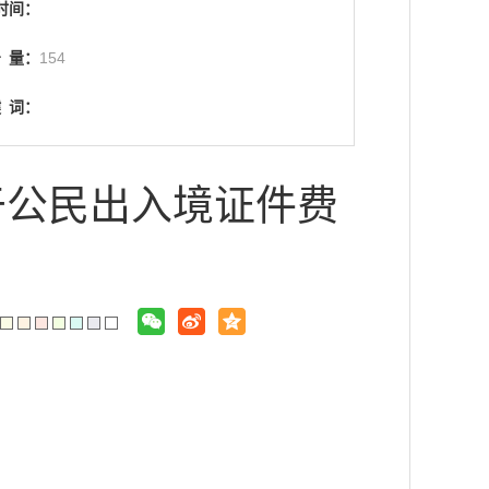
时间：
击
量：
154
键
词：
于公民出入境证件费