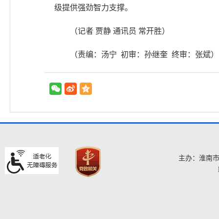
级提供强劲智力支撑。
（记者 贾静 通讯员 常开胜）
（责编：汤宁 初审：孙继奎 终审：张斌）
主办：淮南