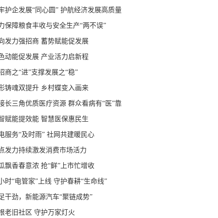
牢护企发展“同心圆” 护航经济发展高质量
力保障粮食丰收与安全生产“两不误”
向发力强招商 蓄势赋能促发展
色动能促发展 产业活力启新程
招商之“进”支撑发展之“稳”
形铸魂双提升 乡村蝶变入画来
接长三角优质医疗资源 群众看病有“医”靠
智赋能提效能 智慧医保惠民生
电服务“及时雨” 社网共建暖民心
点发力持续激发消费市场活力
瓜飘香春意浓 抢“鲜”上市忙增收
4小时“电管家”上线 守护春耕“生命线”
足干劲，新能源汽车“聚链成势”
根老旧社区 守护万家灯火