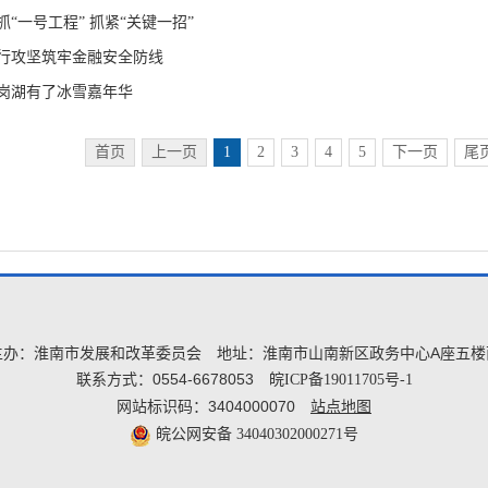
抓“一号工程” 抓紧“关键一招”
行攻坚筑牢金融安全防线
岗湖有了冰雪嘉年华
首页
上一页
1
2
3
4
5
下一页
尾
主办：淮南市发展和改革委员会
地址：淮南市山南新区政务中心A座五楼
联系方式：0554-6678053
皖ICP备19011705号-1
网站标识码：3404000070
站点地图
皖公网安备 34040302000271号