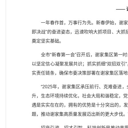
——
一年春作首，万事行为先。新春伊始，谢家
即决战”的奋进姿态，迅速吹响大抓项目、大抓招
奠定坚实基础。
全市“新春第一会”召开后，谢家集区第一
以坚定信心凝聚发展共识；抓实抓细“双招双引
实责任链条，确保市委决策部署在谢家集区落地
“2025年，谢家集区承压前行、克难奋
升，生态环境持续优化，社会大局和谐稳定，党的
遇是实实在在的，拥有的优势是十分突出的，发
题，推动谢家集高质量发展迈出新的更大步伐。
招商引资、招才引智、科技创新是推动高质