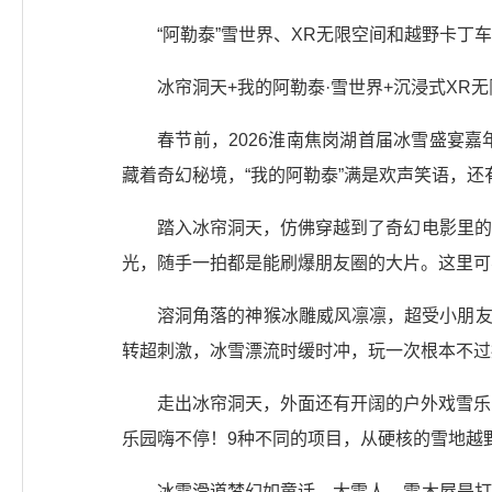
“阿勒泰”雪世界、XR无限空间和越野卡丁
冰帘洞天+我的阿勒泰·雪世界+沉浸式XR
春节前，2026淮南焦岗湖首届冰雪盛宴
藏着奇幻秘境，“我的阿勒泰”满是欢声笑语，还
踏入冰帘洞天，仿佛穿越到了奇幻电影里的
光，随手一拍都是能刷爆朋友圈的大片。这里可
溶洞角落的神猴冰雕威风凛凛，超受小朋友
转超刺激，冰雪漂流时缓时冲，玩一次根本不过
走出冰帘洞天，外面还有开阔的户外戏雪乐园
乐园嗨不停！9种不同的项目，从硬核的雪地越
冰雪滑道梦幻如童话，大雪人、雪木屋是打