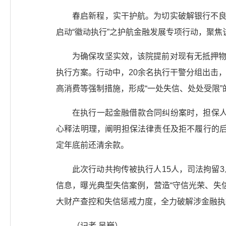
春启新程，实干护航。为切实破解银行不良
启动“徽动执行”之护航金融发展专项行动，聚
为确保攻坚实效，该院提前对现有无抵押物
执行方案。行动中，20余名执行干警分组出击
高消费等强制措施，形成“一处失信、处处受限”
在执行一起金融借款合同纠纷案时，担保人
心释法明理，阐明担保法律责任及拒不履行的后
定年底前还清余款。
此次行动共拘传被执行人15人，司法拘留
信息，曝光典型失信案例，营造“守信光荣、失
大财产查控和失信惩戒力度，全力破解涉金融执
（记者 吴巍）