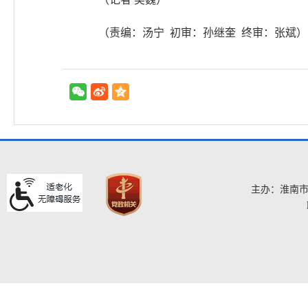
（责编：汤宁 初审：孙继奎 终审：张斌）
主办：淮南