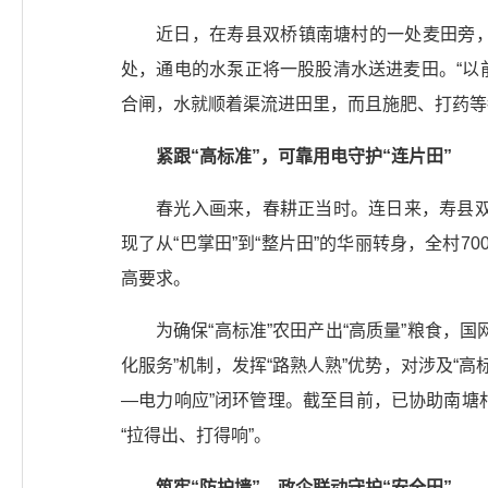
近日，在寿县双桥镇南塘村的一处麦田旁
处，通电的水泵正将一股股清水送进麦田。“以
合闸，水就顺着渠流进田里，而且施肥、打药等
紧跟“高标准”，可靠用电守护“连片田”
春光入画来，春耕正当时。连日来，寿县双
现了从“巴掌田”到“整片田”的华丽转身，全村
高要求。
为确保“高标准”农田产出“高质量”粮食
化服务”机制，发挥“路熟人熟”优势，对涉及“高
—电力响应”闭环管理。截至目前，已协助南塘
“拉得出、打得响”。
筑牢“防护墙”，政企联动守护“安全田”